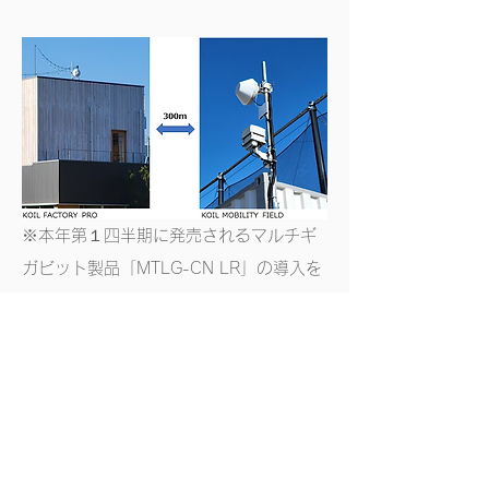
※本年第１四半期に発売されるマルチギ
ガビット製品「MTLG-CN LR」の導入を
予定
Terragraphによる固定無線アク
セス(FWA)