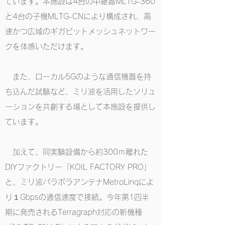
ています。本施設は4台の中継器MLTG-360
と4台の子機MLTG-CNにより構成され、高
速かつ広域のギガビットメッシュネットワー
クを体感いただけます。
また、ローカル5Gのような通信機器を持
ち込んだ試験など、ミリ波を活用したソリュ
ーションを共創する場として本施設を提供し
ています。
加えて、同実験設備から約300ｍ離れた
DIYファクトリー「KOIL FACTORY PRO」
と、ミリ波パラボラアンテナMetroLinqによ
り１Gbpsの通信速度で接続。今年第1四半
期に発売されるTerragraph対応の新機種